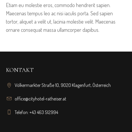
Etiam eu molestie eros, commodo hendrerit sapien.
Maecenas tempus leo ac nisi iaculis porta. Sed sapien
tortor, aliquet a velit ut, lacinia molestie velit. Maecenas
ornare consequat massa ullamcorper dapibus.
KONTAKT
Völkermarkter Straße 10, 9020 Klagenfurt, Österreich
office@cityhotel-ratheiser.at
Telefon: +43 463 512994